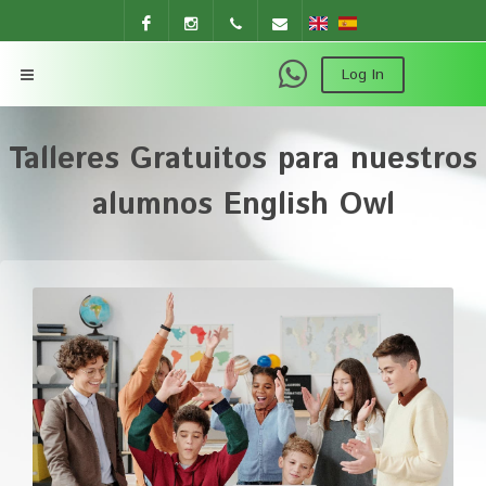
Facebook
Instagram
+54 9
instituto.englishowl@gmail.com
Log In
11
Talleres Gratuitos para nuestros
2453
alumnos English Owl
7370