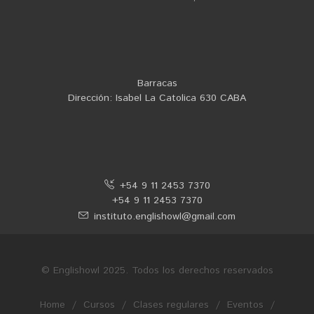
Barracas
Dirección: Isabel La Catolica 630 CABA
+54 9 11 2453 7370
+54 9 11 2453 7370
instituto.englishowl@gmail.com
© Englishowl 2025. Todos los derechos reservados
Home
/
Cursos
/
Clases regulares
/
Eventos
/