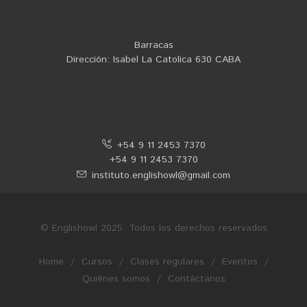
Barracas
Dirección: Isabel La Catolica 630 CABA
+54 9 11 2453 7370
+54 9 11 2453 7370
instituto.englishowl@gmail.com
© Englishowl 2025. Todos los derechos reservados
Home
/
Cursos
/
Clases regulares
/
Eventos
/
Quiénes somos
/
Contáctanos